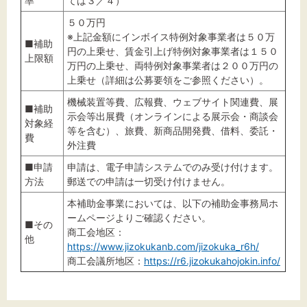
率
ては３／４）
５０万円
※上記金額にインボイス特例対象事業者は５０万
■補助
円の上乗せ、賃金引上げ特例対象事業者は１５０
上限額
万円の上乗せ、両特例対象事業者は２００万円の
上乗せ（詳細は公募要領をご参照ください）。
機械装置等費、広報費、ウェブサイト関連費、展
■補助
示会等出展費（オンラインによる展示会・商談会
対象経
等を含む）、旅費、新商品開発費、借料、委託・
費
外注費
■申請
申請は、電子申請システムでのみ受け付けます。
方法
郵送での申請は一切受け付けません。
本補助金事業においては、以下の補助金事務局ホ
ームページよりご確認ください。
■その
商工会地区：
他
https://www.jizokukanb.com/jizokuka_r6h/
商工会議所地区：
https://r6.jizokukahojokin.info/