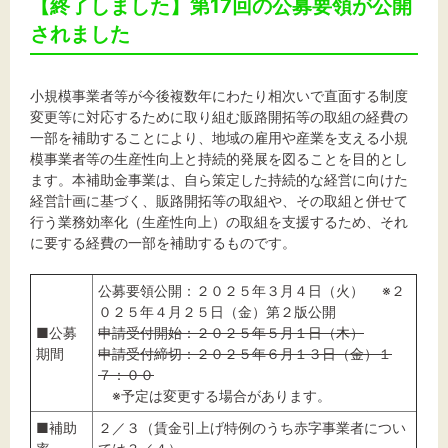
【終了しました】第17回の公募要領が公開
されました
小規模事業者等が今後複数年にわたり相次いで直面する制度
変更等に対応するために取り組む販路開拓等の取組の経費の
一部を補助することにより、地域の雇用や産業を支える小規
模事業者等の生産性向上と持続的発展を図ることを目的とし
ます。本補助金事業は、自ら策定した持続的な経営に向けた
経営計画に基づく、販路開拓等の取組や、その取組と併せて
行う業務効率化（生産性向上）の取組を支援するため、それ
に要する経費の一部を補助するものです。
公募要領公開：２０２５年３月４日（火） ※２
０２５年４月２５日（金）第２版公開
■公募
申請受付開始：２０２５年５月１日（木）
期間
申請受付締切：２０２５年６月１３日（金）１
７：００
※予定は変更する場合があります。
■補助
２／３（賃金引上げ特例のうち赤字事業者につい