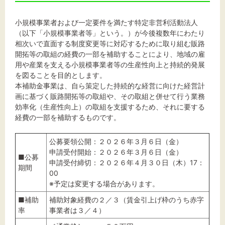
文字サイズ
小規模事業者および一定要件を満たす特定非営利活動法人
（以下「小規模事業者等」という。）が今後複数年にわたり
標準
拡大
相次いで直面する制度変更等に対応するために取り組む販路
開拓等の取組の経費の一部を補助することにより、地域の雇
用や産業を支える小規模事業者等の生産性向上と持続的発展
背景色
を図ることを目的とします。
本補助金事業は、自ら策定した持続的な経営に向けた経営計
黒
白
黄
画に基づく販路開拓等の取組や、その取組と併せて行う業務
効率化（生産性向上）の取組を支援するため、それに要する
経費の一部を補助するものです。
公募要領公開：２０２６年３月６日（金）
申請受付開始：２０２６年３月６日（金）
■公募
申請受付締切：２０２６年４月３０日（木）17：
期間
00
※予定は変更する場合があります。
■補助
補助対象経費の２／３（賃金引上げ枠のうち赤字
率
事業者は３／４）