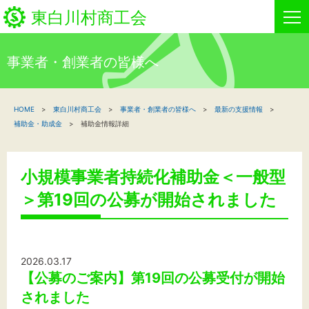
東白川村商工会
事業者・創業者の皆様へ
HOME
HOME
東白川村商工会
事業者・創業者の皆様へ
最新の支援情報
新着情報
補助金・助成金
補助金情報詳細
事業者・創業者の方へ
小規模事業者持続化補助金＜一般型
関係機関の方へ
＞第19回の公募が開始されました
東白川村商工会について
商工会事業
2026.03.17
【公募のご案内】第19回の公募受付が開始
されました