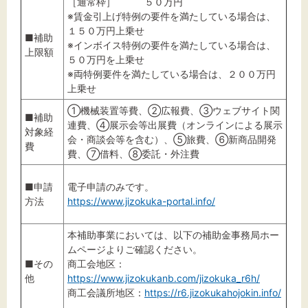
［通常枠］ ５０万円
※賃金引上げ特例の要件を満たしている場合は、
１５０万円上乗せ
■補助
※インボイス特例の要件を満たしている場合は、
上限額
５０万円を上乗せ
※両特例要件を満たしている場合は、２００万円
上乗せ
①機械装置等費、②広報費、③ウェブサイト関
■補助
連費、④展示会等出展費（オンラインによる展示
対象経
会・商談会等を含む）、⑤旅費、⑥新商品開発
費
費、⑦借料、⑧委託・外注費
■申請
電子申請のみです。
方法
https://www.jizokuka-portal.info/
本補助事業においては、以下の補助金事務局ホー
ムページよりご確認ください。
■その
商工会地区：
他
https://www.jizokukanb.com/jizokuka_r6h/
商工会議所地区：
https://r6.jizokukahojokin.info/