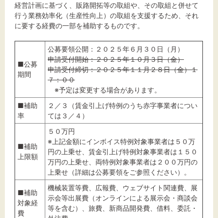
経営計画に基づく、販路開拓等の取組や、その取組と併せて
行う業務効率化（生産性向上）の取組を支援するため、それ
に要する経費の一部を補助するものです。
公募要領公開：２０２５年６月３０日（月）
申請受付開始：２０２５年１０月３日（金）
■公募
申請受付締切：２０２５年１１月２８日（金）１
期間
７：００
※予定は変更する場合があります。
■補助
２／３（賃金引上げ特例のうち赤字事業者につい
率
ては３／４）
５０万円
※上記金額にインボイス特例対象事業者は５０万
■補助
円の上乗せ、賃金引上げ特例対象事業者は１５０
上限額
万円の上乗せ、両特例対象事業者は２００万円の
上乗せ（詳細は公募要領をご参照ください）。
機械装置等費、広報費、ウェブサイト関連費、展
■補助
示会等出展費（オンラインによる展示会・商談会
対象経
等を含む）、旅費、新商品開発費、借料、委託・
費