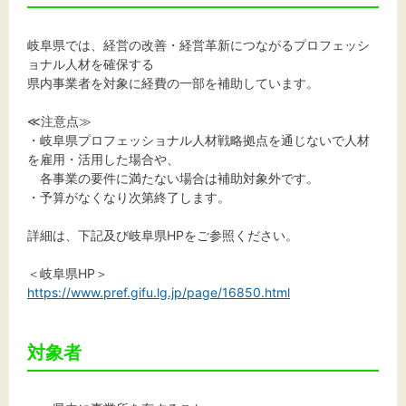
文字サイズ
岐阜県では、経営の改善・経営革新につながるプロフェッシ
ョナル人材を確保する
標準
拡大
県内事業者を対象に経費の一部を補助しています。
背景色
≪注意点≫
・岐阜県プロフェッショナル人材戦略拠点を通じないで人材
を雇用・活用した場合や、
黒
白
黄
各事業の要件に満たない場合は補助対象外です。
・予算がなくなり次第終了します。
詳細は、下記及び岐阜県HPをご参照ください。
＜岐阜県HP＞
https://www.pref.gifu.lg.jp/page/16850.html
対象者