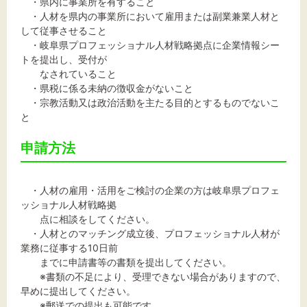
・県内に事業所を有すること
・人材を県内の事業所において雇用または副業兼業人材と
して従事させること
・岐阜県プロフェッショナル人材戦略拠点に企業情報シー
トを提出し、受付が
なされていること
・県税に係る未納の徴収金がないこと
・宗教活動又は政治活動を主たる目的とするものでないこ
と
申請方法
・人材の雇用・活用をご検討の企業の方は岐阜県プロフェ
ッショナル人材戦略拠
点に相談をしてください。
・人材とのマッチング成立後、プロフェッショナル人材が
業務に従事する10日前
までに申請書等の書類を提出してください。
※書類の不足により、受理できない場合がありますので、
早めに提出してください。
※郵送での提出も可能です。