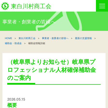
東白川村商工会
事業者・創業者の皆様へ
HOME
HOME
東白川村商工会
事業者・創業者の皆様へ
最新の支援情報
新着情報
補助金・助成金
補助金情報詳細
事業者・創業者の方へ
（岐阜県よりお知らせ）岐阜県プ
関係機関の方へ
ロフェッショナル人材確保補助金
東白川村商工会について
のご案内
商工会事業
2026.05.15
概要