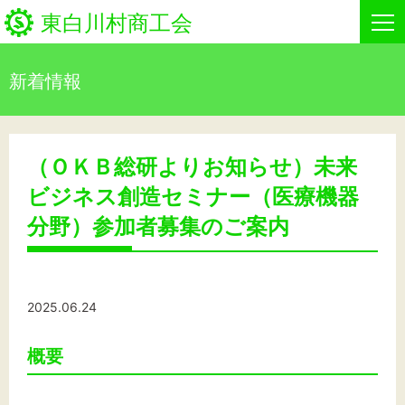
東白川村商工会
新着情報
HOME
新着情報
（ＯＫＢ総研よりお知らせ）未来
ビジネス創造セミナー（医療機器
事業者・創業者の方へ
分野）参加者募集のご案内
関係機関の方へ
東白川村商工会について
2025.06.24
商工会事業
概要