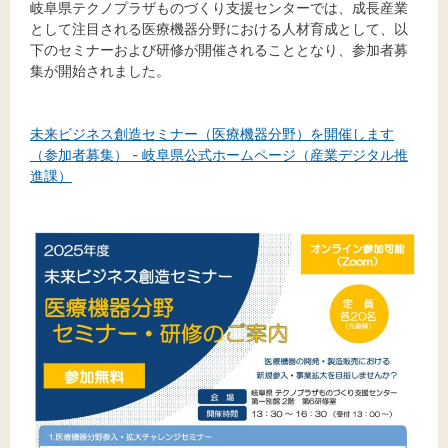
岐阜県テクノプラザものづくり支援センターでは、成長産業
として注目される医療機器分野における人材育成として、以
文字サイズ
下のセミナーおよび研修が開催されることとなり、参加者募
集が開始されました。
標準
拡大
背景色
未来ビジネス創造セミナー（医療機器分野）を開催します
（参加者募集） - 岐阜県公式ホームページ（産業デジタル推
進課）
黒
白
黄