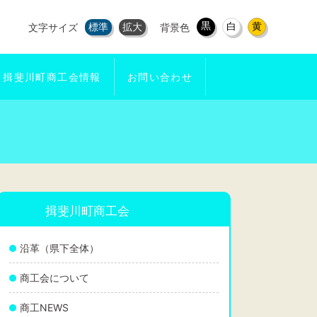
黒
白
黄
標準
拡大
文字サイズ
背景色
揖斐川町商工会情報
お問い合わせ
揖斐川町商工会
沿革（県下全体）
商工会について
商工NEWS