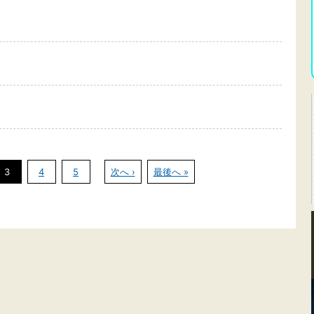
3
4
5
次へ ›
最後へ »