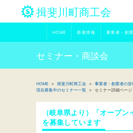
揖斐川町商工会
HOME
新着情報
事業者・創
セミナー・商談会
HOME
揖斐川町商工会
事業者・創業者の皆
現在募集中のセミナー一覧
セミナー詳細ページ
（岐阜県より）「オープン
を募集しています