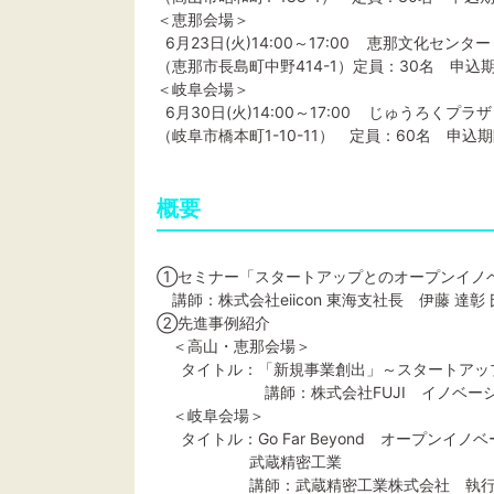
＜恵那会場＞
6月23日(火)14:00～17:00 恵那文化センタ
（恵那市長島町中野414-1）定員：30名 申込期
＜岐阜会場＞
6月30日(火)14:00～17:00 じゅうろくプラ
（岐阜市橋本町1-10-11） 定員：60名 申込期
概要
①セミナー「スタートアップとのオープンイノ
講師：株式会社eiicon 東海支社長 伊藤 達彰 
②先進事例紹介
＜高山・恵那会場＞
タイトル：「新規事業創出」～スタートアッ
講師：株式会社FUJI イノベーション
＜岐阜会場＞
タイトル：Go Far Beyond オープンイ
武蔵精密工業
講師：武蔵精密工業株式会社 執行役員/