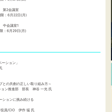
ー 第2会議室
限：6月22日(月)
ザ 中会議室1
限：6月29日(月)
ベーション」
氏
プとの共創の正しい取り組み方～
推進部 部長 神谷 一光 氏
ノベーションに挑み続ける
CIO 伊作 猛 氏