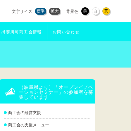
黒
白
黄
標準
拡大
文字サイズ
背景色
揖斐川町商工会情報
お問い合わせ
（岐阜県より）「オープンイノベ
ーションセミナー」の参加者を募
集しています
商工会の経営支援
商工会の支援メニュー