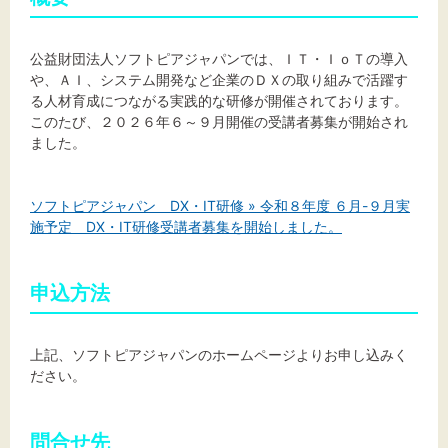
公益財団法人ソフトピアジャパンでは、ＩＴ・ＩｏＴの導入
文字サイズ
や、ＡＩ、システム開発など企業のＤＸの取り組みで活躍す
る人材育成につながる実践的な研修が開催されております。
このたび、２０２６年６～９月開催の受講者募集が開始され
標準
拡大
ました。
背景色
ソフトピアジャパン DX・IT研修 » 令和８年度 ６月-９月実
黒
白
黄
施予定 DX・IT研修受講者募集を開始しました。
申込方法
上記、ソフトピアジャパンのホームページよりお申し込みく
ださい。
問合せ先