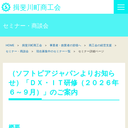
揖斐川町商工会
セミナー・商談会
HOME
HOME
揖斐川町商工会
事業者・創業者の皆様へ
商工会の経営支援
新着情報
セミナー・商談会
現在募集中のセミナー一覧
セミナー詳細ページ
事業者・創業者の方へ
（ソフトピアジャパンよりお知ら
関係機関の方へ
せ）「ＤＸ・ＩＴ研修（２０２６年
揖斐川町商工会について
６～９月）」のご案内
揖斐川町商工会情報
お問い合わせ
概要