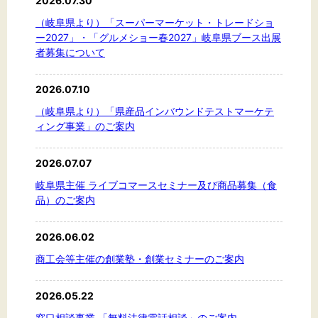
2026.07.30
（岐阜県より）「スーパーマーケット・トレードショ
ー2027」・「グルメショー春2027」岐阜県ブース出展
者募集について
文字サイズ
標準
拡大
2026.07.10
（岐阜県より）「県産品インバウンドテストマーケテ
ィング事業」のご案内
背景色
黒
白
黄
2026.07.07
岐阜県主催 ライブコマースセミナー及び商品募集（食
品）のご案内
2026.06.02
商工会等主催の創業塾・創業セミナーのご案内
2026.05.22
窓口相談事業 「無料法律電話相談」のご案内