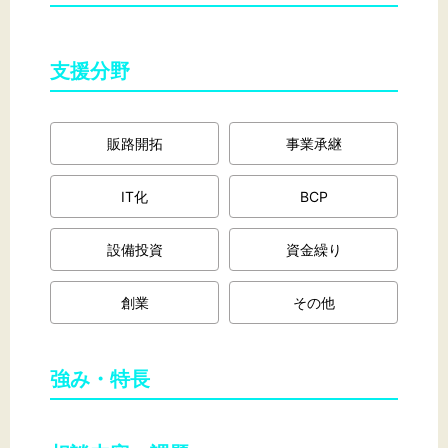
支援分野
文字サイズ
標準
拡大
販路開拓
事業承継
背景色
IT化
BCP
黒
白
黄
設備投資
資金繰り
創業
その他
強み・特長