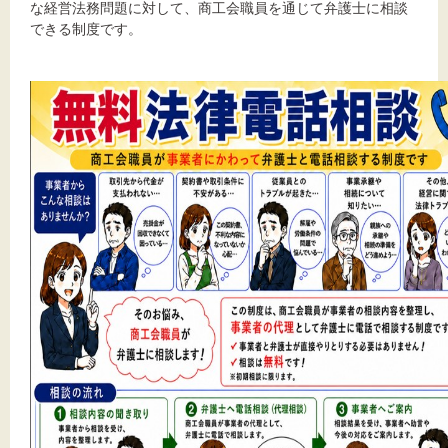
な経営法務問題に対して、商工会職員を通じて弁護士に相談
できる制度です。
文字サイズ
標準
拡大
背景色
黒
白
黄