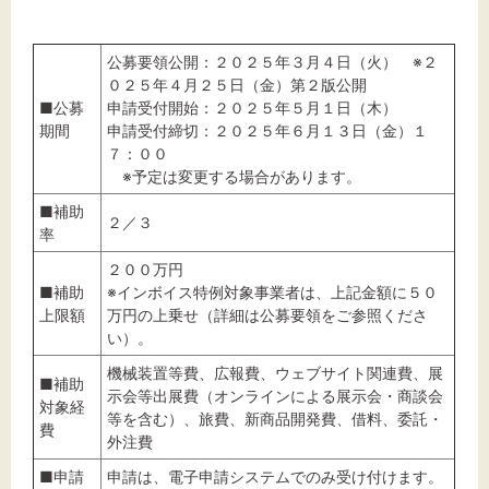
公募要領公開：２０２５年３月４日（火） ※２
０２５年４月２５日（金）第２版公開
■公募
申請受付開始：２０２５年５月１日（木）
期間
申請受付締切：２０２５年６月１３日（金）１
７：００
※予定は変更する場合があります。
■補助
２／３
率
２００万円
■補助
※インボイス特例対象事業者は、上記金額に５０
上限額
万円の上乗せ（詳細は公募要領をご参照くださ
い）。
機械装置等費、広報費、ウェブサイト関連費、展
■補助
示会等出展費（オンラインによる展示会・商談会
対象経
等を含む）、旅費、新商品開発費、借料、委託・
費
外注費
■申請
申請は、電子申請システムでのみ受け付けます。