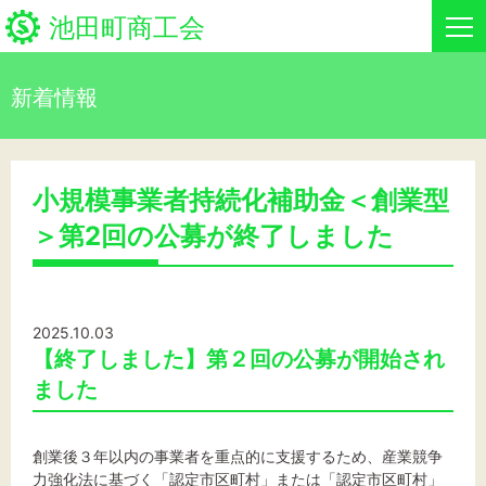
池田町商工会
新着情報
HOME
新着情報
小規模事業者持続化補助金＜創業型
＞第2回の公募が終了しました
事業者・創業者の方へ
関係機関の方へ
2025.10.03
池田町商工会について
【終了しました】第２回の公募が開始され
ました
池田町商工会情報
創業後３年以内の事業者を重点的に支援するため、産業競争
お問い合わせ
力強化法に基づく「認定市区町村」または「認定市区町村」