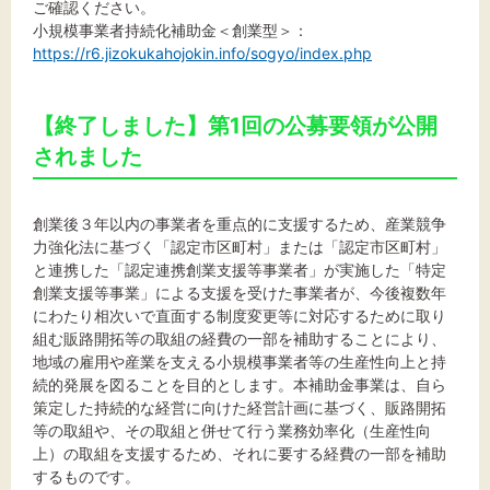
ご確認ください。
小規模事業者持続化補助金＜創業型＞：
https://r6.jizokukahojokin.info/sogyo/index.php
【終了しました】第1回の公募要領が公開
されました
創業後３年以内の事業者を重点的に支援するため、産業競争
力強化法に基づく「認定市区町村」または「認定市区町村」
と連携した「認定連携創業支援等事業者」が実施した「特定
創業支援等事業」による支援を受けた事業者が、今後複数年
にわたり相次いで直面する制度変更等に対応するために取り
組む販路開拓等の取組の経費の一部を補助することにより、
地域の雇用や産業を支える小規模事業者等の生産性向上と持
続的発展を図ることを目的とします。本補助金事業は、自ら
策定した持続的な経営に向けた経営計画に基づく、販路開拓
等の取組や、その取組と併せて行う業務効率化（生産性向
上）の取組を支援するため、それに要する経費の一部を補助
するものです。