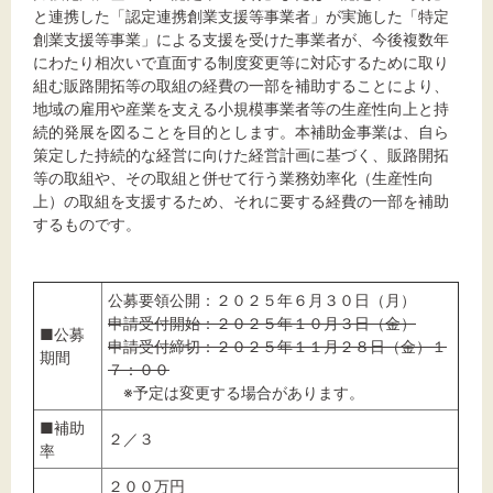
と連携した「認定連携創業支援等事業者」が実施した「特定
創業支援等事業」による支援を受けた事業者が、今後複数年
にわたり相次いで直面する制度変更等に対応するために取り
組む販路開拓等の取組の経費の一部を補助することにより、
文字サイズ
地域の雇用や産業を支える小規模事業者等の生産性向上と持
続的発展を図ることを目的とします。本補助金事業は、自ら
標準
拡大
策定した持続的な経営に向けた経営計画に基づく、販路開拓
等の取組や、その取組と併せて行う業務効率化（生産性向
背景色
上）の取組を支援するため、それに要する経費の一部を補助
するものです。
黒
白
黄
公募要領公開：２０２５年６月３０日（月）
申請受付開始：２０２５年１０月３日（金）
■公募
申請受付締切：２０２５年１１月２８日（金）１
期間
７：００
※予定は変更する場合があります。
■補助
２／３
率
２００万円