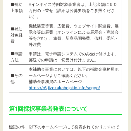
■補助
※インボイス特例対象事業者は、上記金額に５０
上限額
万円の上乗せ（詳細は公募要領をご参照くださ
い）。
機械装置等費、広報費、ウェブサイト関連費、展
■補助
示会等出展費（オンラインによる展示会・商談会
対象経
等を含む）、旅費、新商品開発費、借料、委託・
費
外注費
■申請
申請は、電子申請システムでのみ受け付けます。
方法
郵送での申請は一切受け付けません。
本補助金事業においては、以下の補助金事務局ホ
■その
ームページよりご確認ください。
他
補助金事務局のホームページ：
https://r6.jizokukahojokin.info/sogyo/
第1回採択事業者発表について
標記の件、以下のホームページにて発表されておりますので