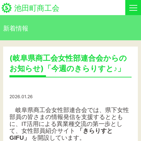
池田町商工会
新着情報
HOME
新着情報
(岐阜県商工会女性部連合会からの
お知らせ)「今週のきらりすと♪」
事業者・創業者の方へ
関係機関の方へ
2026.01.26
池田町商工会について
岐阜県商工会女性部連合会では、県下女性
池田町商工会情報
部員の皆さまの情報発信を支援するととも
に、IT活用による異業種交流の第一歩とし
て、女性部員紹介サイト
「きらりすと
お問い合わせ
GIFU」
を開設しています。