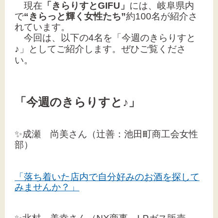
現在
「きらりすとGIFU」
には、岐阜県内
で
“きらっと輝く女性たち”
約100名が紹介さ
れています。
今回は、以下の4名を「今週のきらりすと
文字サイズ
♪」としてご紹介します。
ぜひご覧くださ
い。
標準
拡大
背景色
「今週のきらりすと♪」
黒
白
黄
✨成瀬 尚美
さん（辻善
：池田町商工会女性
部）
「落ち着いた店内で自分好みのお酒を探して
みませんか？」