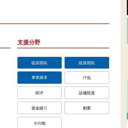
支援分野
販路開拓
販路開拓
事業継承
IT化
BCP
設備投資
資金繰り
創業
その他