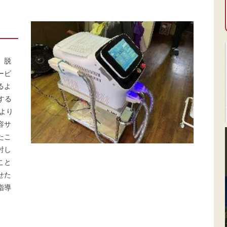
、脱
ービ
るよ
する
より
容サ
たこ
討し
こと
せた
指導