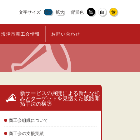
黒
文字サイズ
標準
拡大
背景色
白
黄
海津市商工会情報
お問い合わせ
新サービスの展開による新たな強
みとターゲットを見据えた販路開
拓手法の構築
商工会組織について
商工会の支援実績