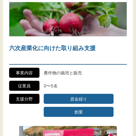
六次産業化に向けた取り組み支援
事業内容
農作物の栽培と販売
従業員
0〜5名
支援分野
資金繰り
創業