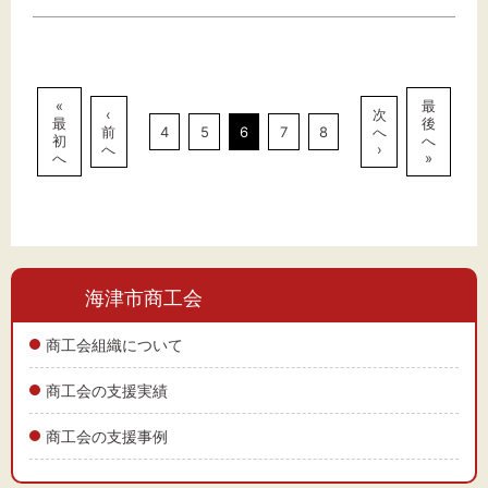
«
最
‹
次
最
後
前
4
5
6
7
8
へ
初
へ
へ
›
へ
»
海津市商工会
商工会組織について
商工会の支援実績
商工会の支援事例