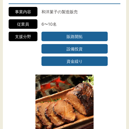
事業内容
和洋菓子の製造販売
従業員
6〜10名
支援分野
販路開拓
設備投資
資金繰り