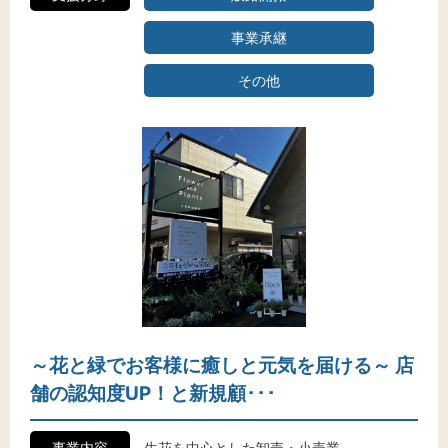
事業承継
その他
～花と緑でお客様に癒しと元気を届ける～ 店
舗の認知度UP！と新規顧･･･
事業内容
生花を中心とした卸売・小売業