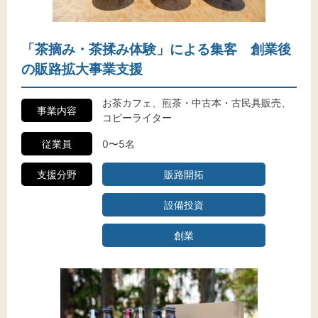
「茶摘み・茶揉み体験」による集客 創業後
の販路拡大事業支援
お茶カフェ、煎茶・中古本・古民具販売、
事業内容
コピーライター
従業員
0〜5名
支援分野
販路開拓
設備投資
創業