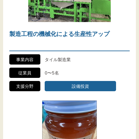
文字サイズ
製造工程の機械化による生産性アップ
標準
拡大
背景色
事業内容
タイル製造業
黒
白
黄
従業員
0〜5名
支援分野
設備投資