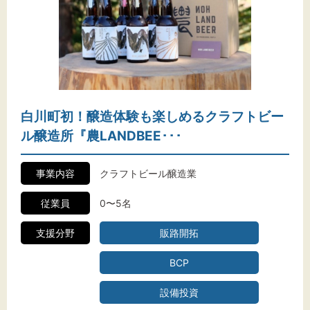
白川町初！醸造体験も楽しめるクラフトビー
ル醸造所『農LANDBEE･･･
事業内容
クラフトビール醸造業
従業員
0〜5名
支援分野
販路開拓
BCP
設備投資