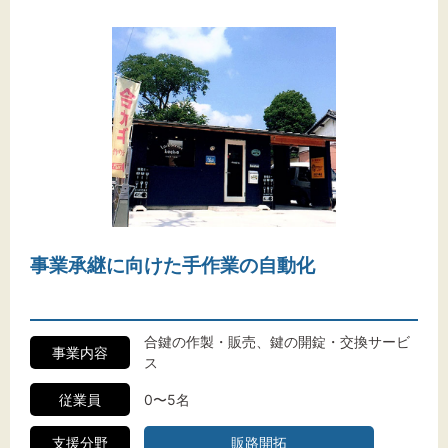
事業承継に向けた手作業の自動化
合鍵の作製・販売、鍵の開錠・交換サービ
事業内容
ス
従業員
0〜5名
支援分野
販路開拓