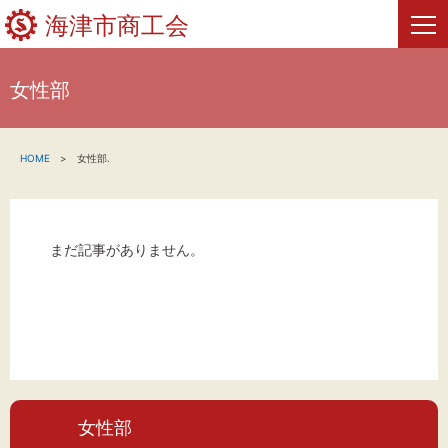
海津市商工会
女性部
HOME
HOME
女性部.
新着情報
事業者・創業者の方へ
まだ記事がありません。
関係機関の方へ
海津市商工会について
海津市商工会情報
女性部
お問い合わせ