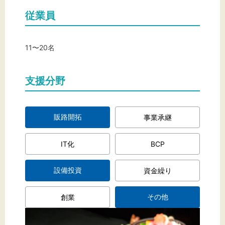
従業員
文字サイズ
11〜20名
標準
拡大
背景色
支援分野
黒
白
黄
販路開拓
事業承継
IT化
BCP
設備投資
資金繰り
その他
創業