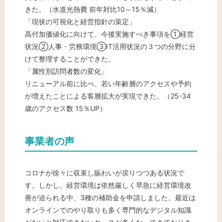
きた。（水道光熱費 前年対比10～15％減）
「現状の可視化と経営指針の策定」
高付加価値化に向けて、今後実施すべき事項を①経営
状況②人事・労務環境③IT活用状況の３つの分野に分
けて整理することができた。
「属性別訪問者数の変化」
リニューアル前に比べ、若い年齢層のアクセスや予約
が増えたことによる客層拡大が実現できた。（25-34
歳のアクセス数 15％UP）
事業者の声
コロナが徐々に収束し賑わいが戻りつつある状況で
す。しかし、経営環境は依然厳しく早急に経営環境改
善が迫られる中、3種の補助金を申請しました。最近は
オンラインでのやり取りも多く専門的なデジタル知識