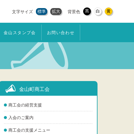
黒
白
黄
標準
拡大
文字サイズ
背景色
金山スタンプ会
お問い合わせ
金山町商工会
商工会の経営支援
入会のご案内
商工会の支援メニュー