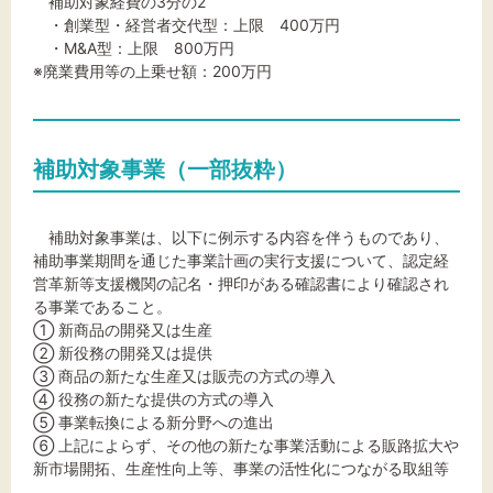
補助対象経費の3分の2
・創業型・経営者交代型：上限 400万円
・M&A型：上限 800万円
※廃業費用等の上乗せ額：200万円
補助対象事業（一部抜粋）
補助対象事業は、以下に例示する内容を伴うものであり、
補助事業期間を通じた事業計画の実行支援について、認定経
営革新等支援機関の記名・押印がある確認書により確認され
る事業であること。
① 新商品の開発又は生産
② 新役務の開発又は提供
③ 商品の新たな生産又は販売の方式の導入
④ 役務の新たな提供の方式の導入
⑤ 事業転換による新分野への進出
⑥ 上記によらず、その他の新たな事業活動による販路拡大や
新市場開拓、生産性向上等、事業の活性化につながる取組等