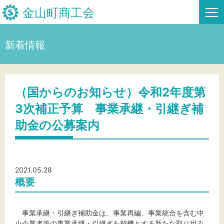
金山町商工会
新着情報
HOME
新着情報
（国からのお知らせ）令和2年度第
3次補正予算 事業承継・引継ぎ補
事業者・創業者の方へ
助金の公募案内
関係機関の方へ
金山町商工会について
2021.05.28
金山スタンプ会
概要
お問い合わせ
事業承継・引継ぎ補助金は、事業再編、事業統合を含む中
小企業者等の事業承継・引継ぎを契機とする新たな取り組み