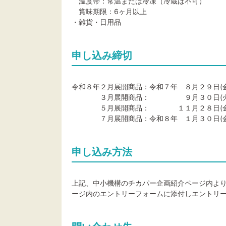
温度帯：常温または冷凍（冷蔵は不可）
賞味期限：6ヶ月以上
・雑貨・日用品
申し込み締切
令和８年２月展開商品：令和７年 ８月２９日(
３月展開商品： ９月３０日(火)
５月展開商品： １１月２８日(金)
７月展開商品：令和８年 １月３０日(金
申し込み方法
上記、中小機構のチカパー企画紹介ページ内よ
ージ内のエントリーフォームに添付しエントリ