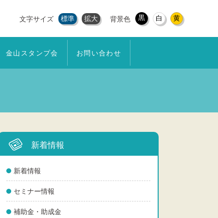
黒
白
黄
標準
拡大
文字サイズ
背景色
金山スタンプ会
お問い合わせ
新着情報
新着情報
セミナー情報
補助金・助成金