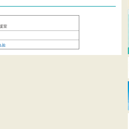
援室
.jp