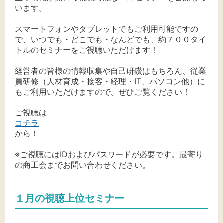
います。
文字サイズ
スマートフォンやタブレットでもご利用可能ですの
で、いつでも・どこでも・なんどでも、約７００タイ
標準
拡大
トルのセミナーをご視聴いただけます！
経営者の皆様の情報収集や自己研鑽はもちろん、従業
背景色
員研修（人材育成・接客・経理・IT、パソコン他）に
もご利用いただけますので、ぜひご覧ください！
黒
白
黄
ご視聴は
コチラ
から！
※ご視聴にはIDおよびパスワードが必要です。最寄り
の商工会までお問い合わせください。
１月の視聴上位セミナー