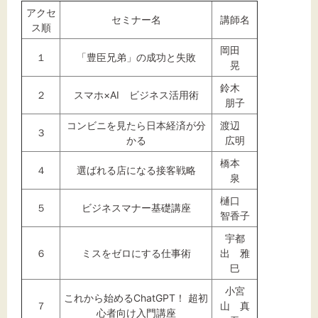
アクセ
セミナー名
講師名
ス順
岡田
１
「豊臣兄弟」の成功と失敗
晃
鈴木
２
スマホ×AI ビジネス活用術
朋子
コンビニを見たら日本経済が分
渡辺
３
かる
広明
橋本
４
選ばれる店になる接客戦略
泉
樋口
５
ビジネスマナー基礎講座
智香子
宇都
６
ミスをゼロにする仕事術
出 雅
巳
小宮
これから始めるChatGPT！ 超初
７
山 真
心者向け入門講座