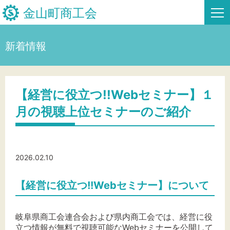
金山町商工会
新着情報
HOME
新着情報
【経営に役立つ!!Webセミナー】１
月の視聴上位セミナーのご紹介
事業者・創業者の方へ
関係機関の方へ
2026.02.10
金山町商工会について
金山スタンプ会
【経営に役立つ!!Webセミナー】について
お問い合わせ
岐阜県商工会連合会および県内商工会では、経営に役
立つ情報が無料で視聴可能なWebセミナーを公開して