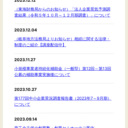
2023.12.12
（東海財務局からのお知らせ）「法人企業景気予測調
文字サイズ
査結果（令和５年１０月～１２月期調査）」について
標準
拡大
2023.12.04
（岐阜地方法務局よりお知らせ）相続に関する法律・
背景色
制度のご紹介【講座配信中】
黒
白
黄
2023.11.27
小規模事業者持続化補助金（一般型）第12回～第13回
公募の補助事業実施後について
2023.10.27
第177回中小企業景況調査報告書（2023年7～9月期）
について
2023.09.14
商工会主催の創業塾・創業セミナーのご案内