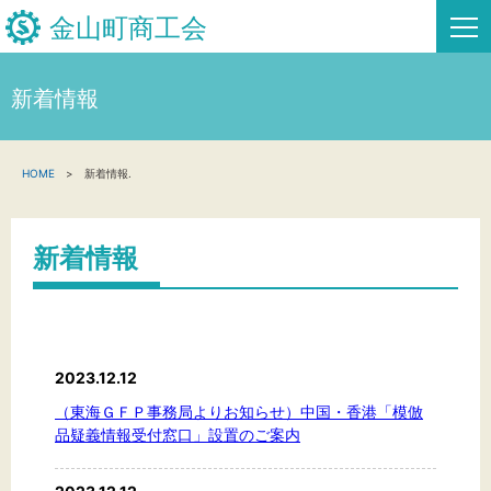
金山町商工会
新着情報
HOME
HOME
新着情報.
新着情報
事業者・創業者の方へ
新着情報
関係機関の方へ
金山町商工会について
2023.12.12
金山スタンプ会
（東海ＧＦＰ事務局よりお知らせ）中国・香港「模倣
品疑義情報受付窓口」設置のご案内
お問い合わせ