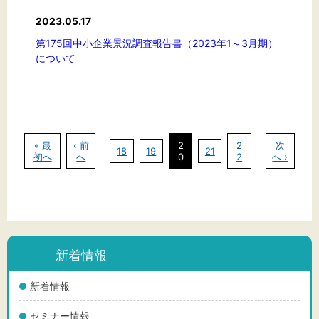
2023.05.17
第175回中小企業景況調査報告書（2023年1～3月期）
について
« 最
‹ 前
2
2
次
18
19
21
初へ
へ
0
2
へ ›
新着情報
新着情報
セミナー情報