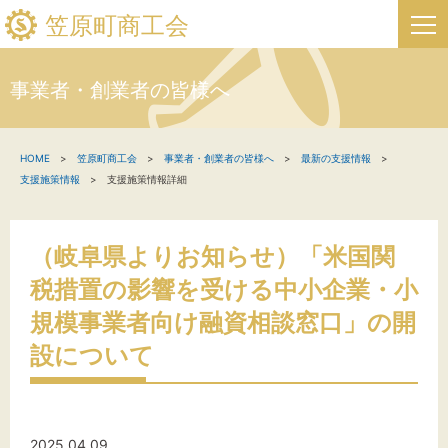
笠原町商工会
事業者・創業者の皆様へ
HOME
HOME
笠原町商工会
事業者・創業者の皆様へ
最新の支援情報
新着情報
支援施策情報
支援施策情報詳細
事業者・創業者の方へ
（岐阜県よりお知らせ）「米国関
関係機関の方へ
税措置の影響を受ける中小企業・小
笠原町商工会について
規模事業者向け融資相談窓口」の開
設について
笠原町フリーページ
お問い合わせ
2025.04.09