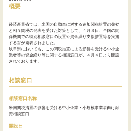
概要
文字サイズ
経済産業省では、米国の自動車に対する追加関税措置の発効
と相互関税の発表を受けた対策として、４月３日、全国の関
標準
拡大
係機関での特別相談窓口の設置や資金繰り支援措置等を実施
する旨が発表されました。
岐阜県においても、この関税措置による影響を受ける中小企
背景色
業者等の資金繰り等に関する相談窓口が、４月４日より開設
されております。
黒
白
黄
相談窓口
相談窓口名称
米国関税措置の影響を受ける中小企業・小規模事業者向け融
資相談窓口
開設日