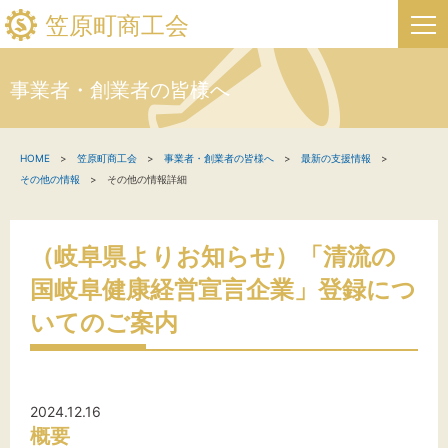
笠原町商工会
事業者・創業者の皆様へ
HOME
HOME
笠原町商工会
事業者・創業者の皆様へ
最新の支援情報
新着情報
その他の情報
その他の情報詳細
事業者・創業者の方へ
（岐阜県よりお知らせ）「清流の
関係機関の方へ
国岐阜健康経営宣言企業」登録につ
笠原町商工会について
いてのご案内
笠原町フリーページ
2024.12.16
お問い合わせ
概要