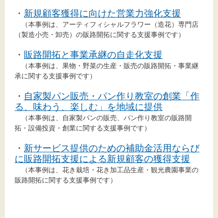
・
新規顧客獲得に向けた営業力強化支援
（本事例は、アーティフィシャルフラワー（造花）専門店
（製造小売・卸売）の販路開拓に関する支援事例です）
文字サイズ
・
販路開拓と事業承継の自走化支援
標準
拡大
（本事例は、果物・野菜の生産・販売の販路開拓・事業継
承に関する支援事例です）
背景色
・
自家製パン販売・パン作り教室の創業「作
る、味わう、楽しむ」を地域に提供
黒
白
黄
（本事例は、自家製パンの販売、パン作り教室の販路開
拓・設備投資・創業に関する支援事例です）
・
新サービス提供のための補助金活用ならび
に販路開拓支援による新規顧客の獲得支援
（本事例は、花き栽培・花き加工品生産・観光農園事業の
販路開拓に関する支援事例です）