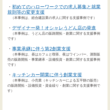
・
初めてのハローワークでの求人募集と就業
規則等の変更支援
（本事例は、総合建設業の求人に関する支援事例です）
文字サイズ
・
デザイナー発！オシャレうどん店の発進
標準
拡大
（本事例は、うどん店の販路開拓・創業に関する支援事例
です）
背景色
・
事業承継に伴う第2創業支援
（本事例は、昼はカフェと喫茶、夜はワインバー、酒類販
黒
白
黄
売の販路開拓・事業継承・設備投資・創業に関する支援事例
です）
・
キッチンカー開業に伴う創業支援
（本事例は、小売業（キッチンカーによる五平餅の販売）
の販路開拓・設備投資・資金繰り・創業に関する支援事例で
す）