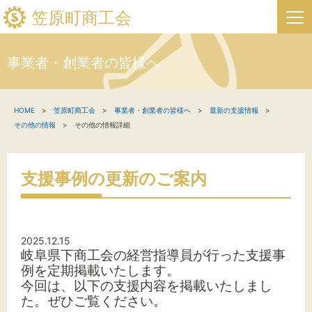
笠原町商工会
事業者・創業者の皆様へ
HOME
HOME
笠原町商工会
事業者・創業者の皆様へ
最新の支援情報
新着情報
その他の情報
その他の情報詳細
事業者・創業者の方へ
支援事例の更新のご案内
関係機関の方へ
笠原町商工会について
2025.12.15
岐阜県下商工会の経営指導員が行った支援事
笠原町フリーページ
例を定期掲載いたします。
今回は、以下の支援内容を掲載いたしまし
お問い合わせ
た。
ぜひご覧ください。