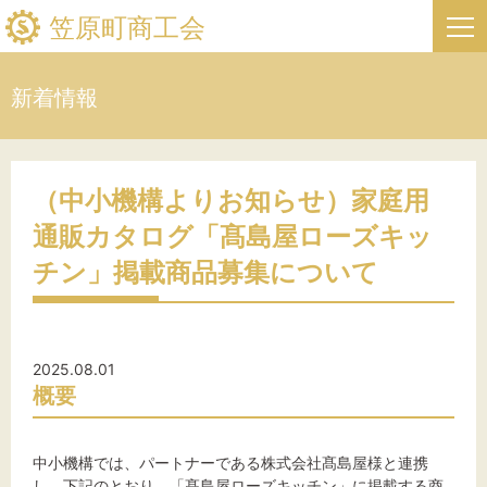
笠原町商工会
新着情報
HOME
新着情報
（中小機構よりお知らせ）家庭用
通販カタログ「髙島屋ローズキッ
事業者・創業者の方へ
チン」掲載商品募集について
関係機関の方へ
笠原町商工会について
2025.08.01
概要
笠原町フリーページ
中小機構では、パートナーである株式会社髙島屋様と連携
お問い合わせ
し、下記のとおり、「髙島屋ローズキッチン」に掲載する商