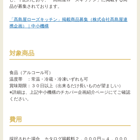
品が募集されております。
「髙島屋ローズキッチン」掲載商品募集（株式会社髙島屋連
文字サイズ
携企画）｜中小機構
標準
拡大
対象商品
背景色
黒
白
黄
食品（アルコール可）
温度帯 ：常温・冷蔵・冷凍いずれも可
賞味期限：３０日以上（出来るだけ長いものが望ましい）
※詳細は、上記中小機構のチカパー企画紹介ページにてご確認
ください。
費用
採択された場合、カタログ掲載料２，０００円～４，０００