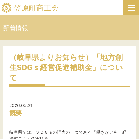
笠原町商工会
新着情報
HOME
新着情報
（岐阜県よりお知らせ）「地方創
生SDGｓ経営促進補助金」につい
事業者・創業者の方へ
て
関係機関の方へ
笠原町商工会について
2026.05.21
概要
笠原町フリーページ
岐阜県では、ＳＤＧｓの理念の一つである「働きがいも 経
お問い合わせ
済成長も」の実現を