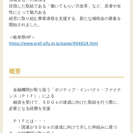
目指した取組である「働いてもらい方改革」など、若者や女
性にとって魅力ある
経営に取り組む事業者様を支援する、新たな補助金の募集を
文字サイズ
開始されました。
標準
拡大
＜岐阜県HP＞
https://www.pref.gifu.lg.jp/page/494624.html
背景色
黒
白
黄
概要
金融機関が取り扱う「ポジティブ・インパクト・ファイナ
ンス（ＰＩＦ）」による
融資を受けて、ＳＤＧｓの達成に向けた取組を行う際に、
必要となる経費を支援
ＰＩＦとは・・・
・国連がＳＤＧｓの達成に向けて示した枠組みに基づ