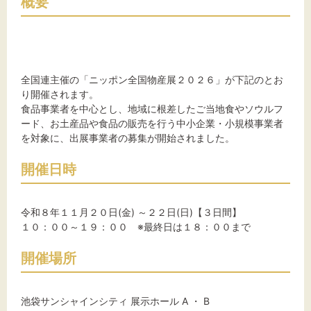
概要
文字サイズ
全国連主催の「ニッポン全国物産展２０２６」が下記のとお
標準
拡大
り開催されます。
食品事業者を中心とし、地域に根差したご当地食やソウルフ
ード、お土産品や食品の販売を行う中小企業・小規模事業者
背景色
を対象に、出展事業者の募集が開始されました。
黒
白
黄
開催日時
令和８年１１月２０日(金) ～２２日(日)【３日間】
１０：００～１９：００ ※最終日は１８：００まで
開催場所
池袋サンシャインシティ 展示ホール A ・ B