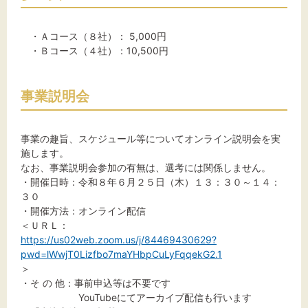
・Ａコース（８社）： 5,000円
・Ｂコース（４社）：10,500円
事業説明会
事業の趣旨、スケジュール等についてオンライン説明会を実
施します。
なお、事業説明会参加の有無は、選考には関係しません。
・開催日時：令和８年６月２５日（木）１３：３０～１４：
３０
・開催方法：オンライン配信
＜ＵＲＬ：
https://us02web.zoom.us/j/84469430629?
pwd=lWwjT0Lizfbo7maYHbpCuLyFqqekG2.1
＞
・そ の 他：事前申込等は不要です
YouTubeにてアーカイブ配信も行います