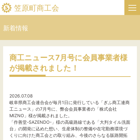
笠原町商工会
新着情報
HOME
新着情報
商工ニュース7月号に会員事業者様
が掲載されました！
事業者・創業者の方へ
関係機関の方へ
2026.07.08
笠原町商工会について
岐阜県商工会連合会が毎月1日に発行している「ぎふ商工連商
工ニュース」の7月号に、弊会会員事業者の「株式会社
笠原町フリーページ
MIZNO」様が掲載されました。
「作善堂-SAZENDO-」様の高級路線である「大判タイル洗面
台」の開発に込めた想い、生産体制の整備や在宅勤務環境づ
お問い合わせ
くりに向けた商工会との取り組み、今後のさらなる販路開拓