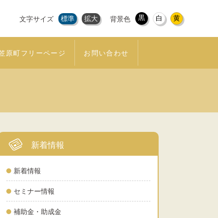
黒
白
黄
標準
拡大
文字サイズ
背景色
笠原町フリーページ
お問い合わせ
新着情報
新着情報
セミナー情報
補助金・助成金