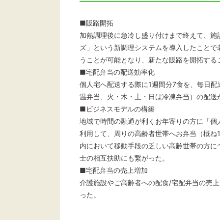
■販路開拓
加熱調理後に急冷し盛り付けまで終えて、施
ズ」という新調理システムを導入したことで
うことが可能となり、新たな販路を開拓する
■宅配弁当の配送効率化
個人宅へ配送する際に1週間分7食を、毎日
温弁当、火・木・土・日は冷凍弁当）の配送
■ビジネスモデルの構築
地域で時間の融通が利くお年寄りの方に「個
利用して、周りの高齢者世帯へお弁当（概ね1
内において移動手段の乏しい高齢世帯の方に
士の相互扶助にも繋がった。
■宅配弁当の売上増加
介護施設やご高齢者への配食/宅配弁当の売上
った。