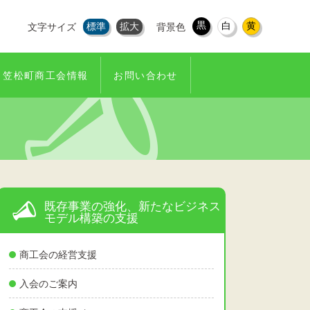
黒
白
黄
標準
拡大
文字サイズ
背景色
笠松町商工会情報
お問い合わせ
既存事業の強化、新たなビジネス
モデル構築の支援
商工会の経営支援
入会のご案内