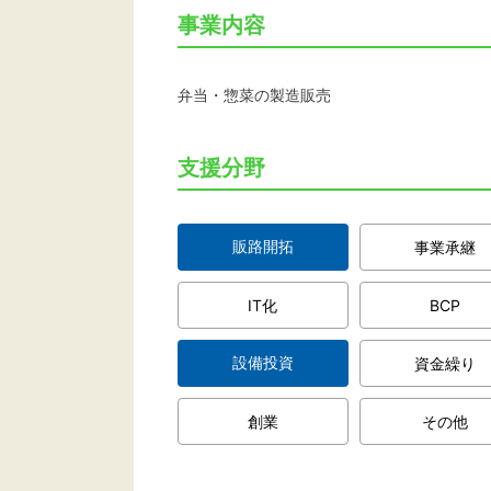
事業内容
弁当・惣菜の製造販売
支援分野
販路開拓
事業承継
IT化
BCP
設備投資
資金繰り
創業
その他