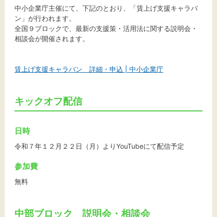
中小企業庁主催にて、下記のとおり、「賃上げ支援キャラバ
ン」が行われます。
文字サイズ
全国９ブロックで、最新の支援策・活用法に関する説明会・
相談会が開催されます。
標準
拡大
賃上げ支援キャラバン 詳細・申込 | 中小企業庁
背景色
黒
白
黄
キックオフ配信
日時
令和７年１２月２２日（月）よりYouTubeにて配信予定
参加費
無料
中部ブロック 説明会・相談会