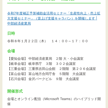
令和7年度補正予算補助金活用セミナー「生産性向上・売上拡
大支援セミナー」（賃上げ支援キャラバン）を開催します |
中部経済産業局
日時
令和８年１月２２日（木） １４：００～１７：００
会場
【愛知会場】 中部経済産業局 ２階 大・小会議室
【岐阜会場】 岐阜県庁 ３階 ３０２会議室
【三重会場】 三重県吉田山会館 ２階階 第２０６会議室
【富山会場】 富山地方合同庁舎 ５階階 大会議室
【石川会場】 金沢パークビル ９階 大会議室
開催形式
会場とオンライン配信（Microsoft Teams）のハイブリッド開
催