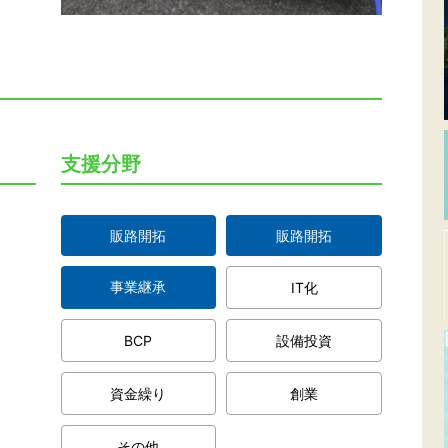
支援分野
販路開拓
販路開拓
事業継承
IT化
BCP
設備投資
資金繰り
創業
その他