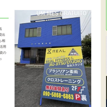
低
貸出
ら相
活用
資の
っ