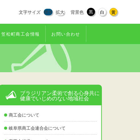
黒
文字サイズ
標準
拡大
背景色
白
黄
笠松町商工会情報
お問い合わせ
ブラジリアン柔術で創る心身共に
健康でいじめのない地域社会
商工会について
岐阜県商工会連合会について