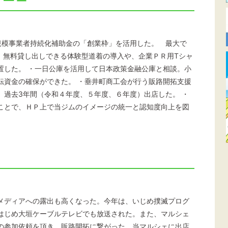
規模事業者持続化補助金の「創業枠」を活用した。 最大で
、無料貸し出しできる体験型道着の導入や、企業ＰＲ用Tシャ
置した。 ・一日公庫を活用して日本政策金融公庫と相談。小
転資金の確保ができた。 ・垂井町商工会が行う販路開拓支援
、過去3年間（令和４年度、５年度、６年度）出店した。 ・
ことで、ＨＰ上で当ジムのイメージの統一と認知度向上を図
メディアへの露出も高くなった。今年は、いじめ撲滅プログ
はじめ大垣ケーブルテレビでも放送された。また、マルシェ
の参加依頼を頂き、販路開拓に繋がった。当マルシェに出店