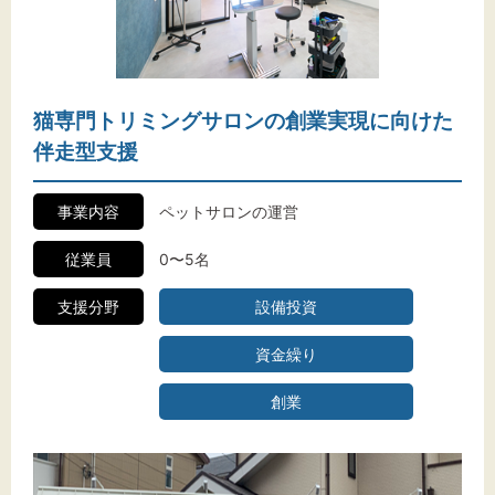
文字サイズ
標準
拡大
背景色
猫専門トリミングサロンの創業実現に向けた
伴走型支援
黒
白
黄
事業内容
ペットサロンの運営
従業員
0〜5名
支援分野
設備投資
資金繰り
創業