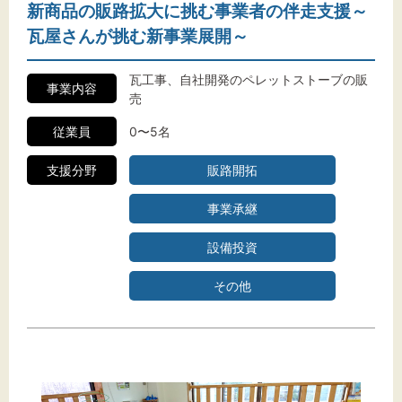
新商品の販路拡大に挑む事業者の伴走支援～
瓦屋さんが挑む新事業展開～
瓦工事、自社開発のペレットストーブの販
事業内容
売
従業員
0〜5名
支援分野
販路開拓
事業承継
設備投資
その他