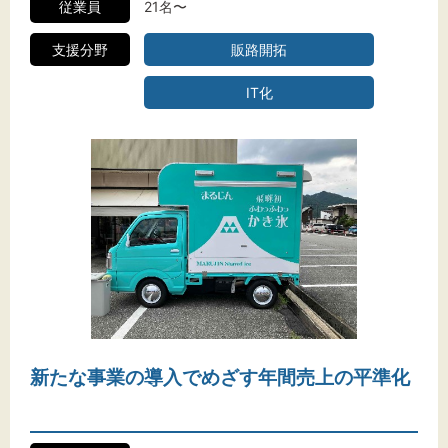
従業員
21名〜
支援分野
販路開拓
IT化
新たな事業の導入でめざす年間売上の平準化