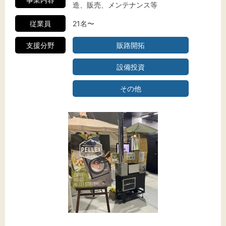
造、販売、メンテナンス等
従業員
21名〜
支援分野
販路開拓
設備投資
その他