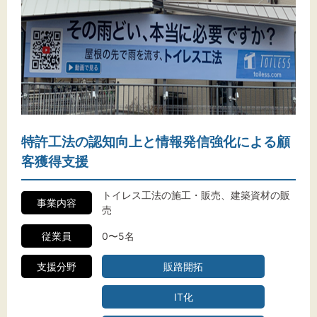
特許工法の認知向上と情報発信強化による顧
客獲得支援
トイレス工法の施工・販売、建築資材の販
事業内容
売
従業員
0〜5名
支援分野
販路開拓
IT化