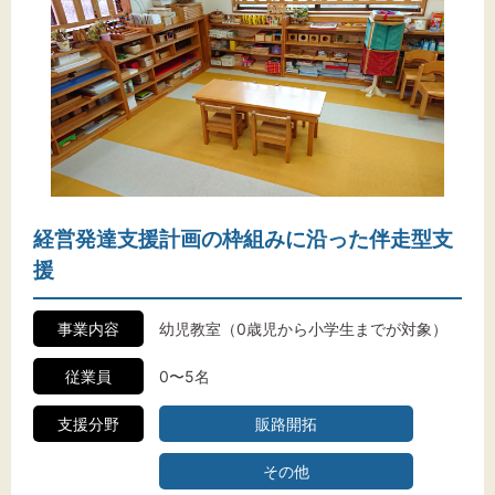
経営発達支援計画の枠組みに沿った伴走型支
援
事業内容
幼児教室（0歳児から小学生までが対象）
従業員
0〜5名
支援分野
販路開拓
その他