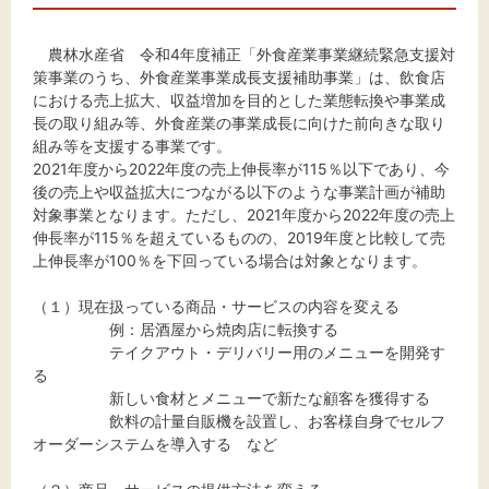
文字サイズ
標準
拡大
農林水産省 令和4年度補正「外食産業事業継続緊急支援対
策事業のうち、外食産業事業成長支援補助事業」は、飲食店
における売上拡大、収益増加を目的とした業態転換や事業成
背景色
長の取り組み等、外食産業の事業成長に向けた前向きな取り
組み等を支援する事業です。
黒
白
黄
2021年度から2022年度の売上伸長率が115％以下であり、今
後の売上や収益拡大につながる以下のような事業計画が補助
対象事業となります。ただし、2021年度から2022年度の売上
伸長率が115％を超えているものの、2019年度と比較して売
上伸長率が100％を下回っている場合は対象となります。
（１）現在扱っている商品・サービスの内容を変える
例：居酒屋から焼肉店に転換する
テイクアウト・デリバリー用のメニューを開発す
る
新しい食材とメニューで新たな顧客を獲得する
飲料の計量自販機を設置し、お客様自身でセルフ
オーダーシステムを導入する など