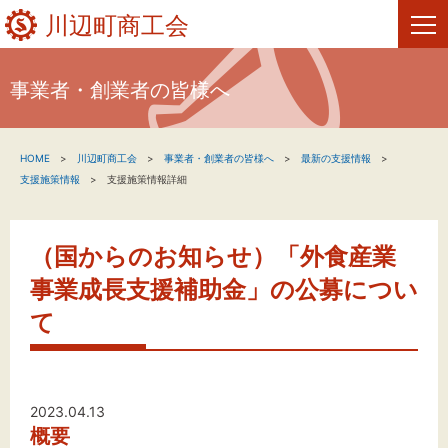
川辺町商工会
事業者・創業者の皆様へ
HOME
HOME
川辺町商工会
事業者・創業者の皆様へ
最新の支援情報
新着情報
支援施策情報
支援施策情報詳細
事業者・創業者の方へ
（国からのお知らせ）「外食産業
関係機関の方へ
事業成長支援補助金」の公募につい
川辺町商工会について
て
お問い合わせ
2023.04.13
概要