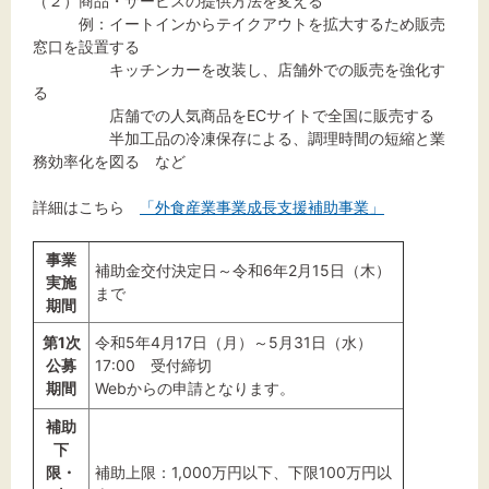
（２）商品・サービスの提供方法を変える
例：イートインからテイクアウトを拡大するため販売
窓口を設置する
キッチンカーを改装し、店舗外での販売を強化す
る
店舗での人気商品をECサイトで全国に販売する
半加工品の冷凍保存による、調理時間の短縮と業
務効率化を図る など
詳細はこちら
「外食産業事業成長支援補助事業」
事業
補助金交付決定日～令和6年2月15日（木）
実施
まで
期間
第1次
令和5年4月17日（月）～5月31日（水）
公募
17:00 受付締切
期間
Webからの申請となります。
補助
下
限・
補助上限：1,000万円以下、下限100万円以