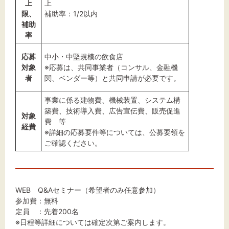
上
上
限、
補助率：1/2以内
補助
率
応募
中小・中堅規模の飲食店
対象
※応募は、共同事業者（コンサル、金融機
者
関、ベンダー等）と共同申請が必要です。
事業に係る建物費、機械装置、システム構
築費、技術導入費、広告宣伝費、販売促進
対象
費 等
経費
※詳細の応募要件等については、公募要領を
ご確認ください。
WEB Q&Aセミナー（希望者のみ任意参加）
参加費：無料
定員 ：先着200名
※日程等詳細については確定次第ご案内します。