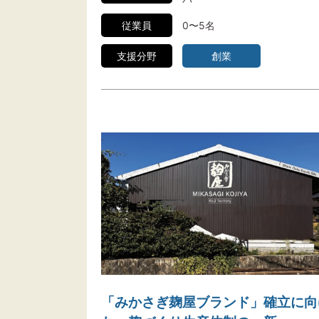
従業員
0〜5名
支援分野
創業
「みかさぎ麹屋ブランド」確立に向