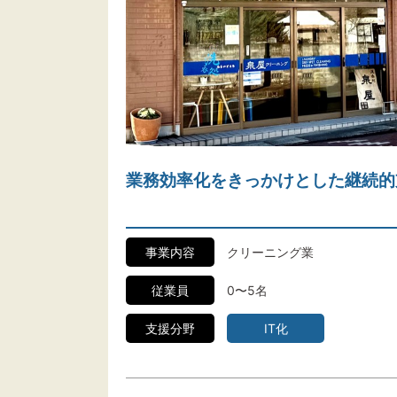
業務効率化をきっかけとした継続的
事業内容
クリーニング業
従業員
0〜5名
支援分野
IT化