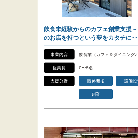
飲食未経験からのカフェ創業支援～
のお店を持つという夢をカタチに･･
事業内容
飲食業（カフェ＆ダイニング
従業員
0〜5名
支援分野
販路開拓
設備投
創業