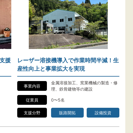
支援
レーザー溶接機導入で作業時間半減！生
産性向上と事業拡大を実現
金属溶接加工、窯業機械の製造・修
事業内容
理、鉄骨建物等の建設
従業員
0〜5名
支援分野
販路開拓
設備投資