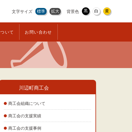
黒
白
黄
標準
拡大
文字サイズ
背景色
について
お問い合わせ
川辺町商工会
商工会組織について
商工会の支援実績
商工会の支援事例