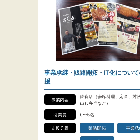
事業承継・販路開拓・IT化について
援
飲食店（会席料理、定食、丼
事業内容
出し弁当など）
従業員
0〜5名
支援分野
販路開拓
事業承