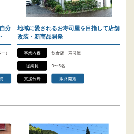
自分
地域に愛されるお寿司屋を目指して店舗
･
改装・新商品開発
バー）
事業内容
飲食店 寿司屋
従業員
0〜5名
資
支援分野
販路開拓