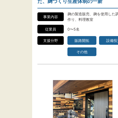
た、麹づくり生産体制の一新
麹の製造販売、麹を使用した
事業内容
作り、料理教室
従業員
0〜5名
支援分野
販路開拓
設備投
その他