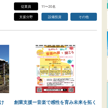
従業員
11〜20名
支援分野
設備投資
その他
け
創業支援ー音楽で感性を育み未来を拓く