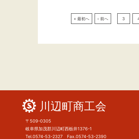
« 最初へ
‹ 前へ
3
川辺町商工会
〒509-0305
岐阜県加茂郡川辺町西栃井1376-1
Tel.0574-53-2327 Fax.0574-53-2390