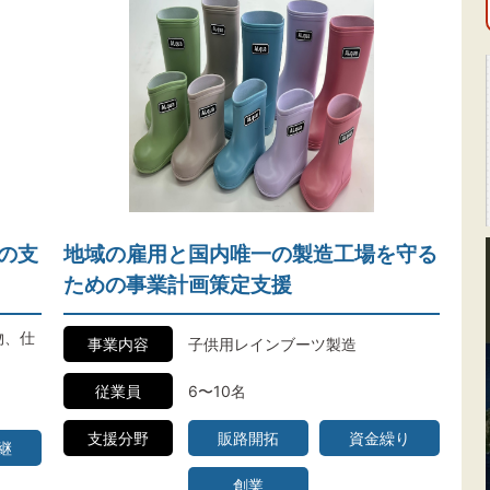
の支
地域の雇用と国内唯一の製造工場を守る
ための事業計画策定支援
物、仕
事業内容
子供用レインブーツ製造
従業員
6〜10名
支援分野
販路開拓
資金繰り
継
創業