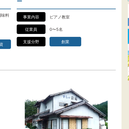
ー
調味料
事業内容
ピアノ教室
従業員
0〜5名
支援分野
創業
資