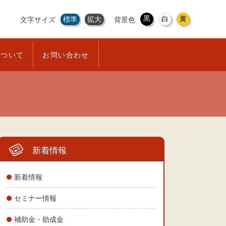
黒
白
黄
標準
拡大
文字サイズ
背景色
について
お問い合わせ
新着情報
新着情報
セミナー情報
補助金・助成金