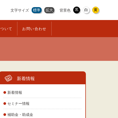
黒
白
黄
標準
拡大
文字サイズ
背景色
について
お問い合わせ
新着情報
新着情報
セミナー情報
補助金・助成金