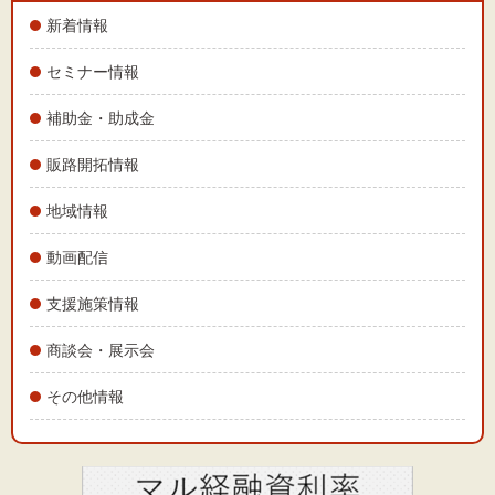
文字サイズ
新着情報
標準
拡大
セミナー情報
背景色
補助金・助成金
販路開拓情報
黒
白
黄
地域情報
動画配信
支援施策情報
商談会・展示会
その他情報