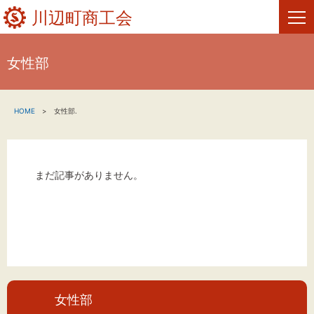
川辺町商工会
女性部
HOME
HOME
女性部.
新着情報
事業者・創業者の方へ
まだ記事がありません。
関係機関の方へ
川辺町商工会について
お問い合わせ
女性部