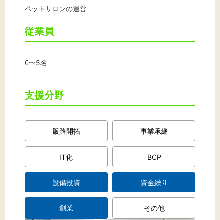
ペットサロンの運営
従業員
文字サイズ
標準
拡大
0〜5名
背景色
支援分野
黒
白
黄
販路開拓
事業承継
IT化
BCP
設備投資
資金繰り
創業
その他