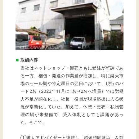
文字サイズ
標準
拡大
背景色
取組内容
当社はネットショップ・卸売ともに受注が堅調であ
黒
白
黄
る一方、梱包・発送の作業量が増加し、特に楽天市
場のセール期や特定曜日の翌日において、現行のパ
ート2名（2023年11月に1名→2名へ増員）では労働
力不足が顕在化し、社長・役員が現場応援に入る状
況が常態化していた。加えて、休憩・更衣・私物管
理の場が未整備で、受入体制としても課題があっ
た。そこで、
①求人アドバイザーと連携し「超短時間就労」を前