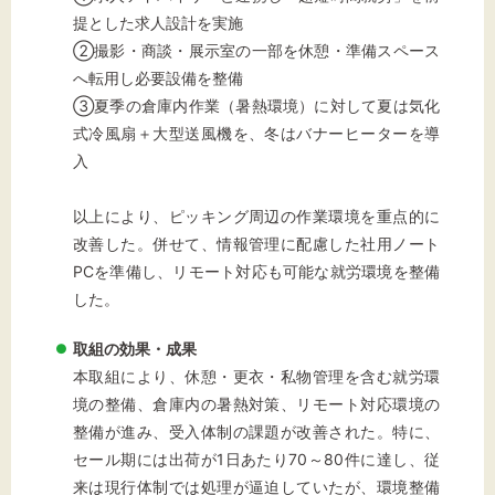
提とした求人設計を実施
②撮影・商談・展示室の一部を休憩・準備スペース
へ転用し必要設備を整備
③夏季の倉庫内作業（暑熱環境）に対して夏は気化
式冷風扇＋大型送風機を、冬はバナーヒーターを導
入
以上により、ピッキング周辺の作業環境を重点的に
改善した。併せて、情報管理に配慮した社用ノート
PCを準備し、リモート対応も可能な就労環境を整備
した。
取組の効果・成果
本取組により、休憩・更衣・私物管理を含む就労環
境の整備、倉庫内の暑熱対策、リモート対応環境の
整備が進み、受入体制の課題が改善された。特に、
セール期には出荷が1日あたり70～80件に達し、従
来は現行体制では処理が逼迫していたが、環境整備