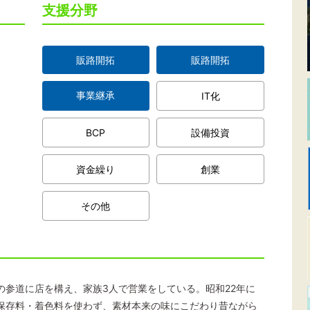
支援分野
販路開拓
販路開拓
事業継承
IT化
BCP
設備投資
資金繰り
創業
その他
の参道に店を構え、家族3人で営業をしている。昭和22年に
保存料・着色料を使わず、素材本来の味にこだわり昔ながら