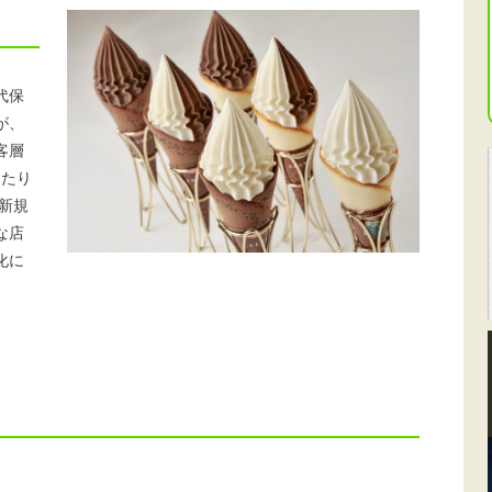
代保
が、
客層
あたり
新規
な店
化に