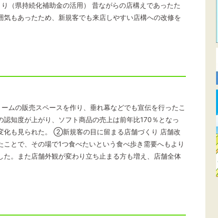
くり（県持続化補助金の活用） 昔ながらの店構えであったた
囲気もあったため、新規客でも来店しやすい店構への改修を
リームの販売スペースを作り、垂れ幕などでも宣伝を行ったこ
の認知度が上がり、ソフト商品の売上は前年比170％となっ
変化も見られた。 ②新規客の目に留まる店舗づくり 店舗改
たことで、その場で1つ食べたいという食べ歩き需要へもより
した。また店舗外観が変わり立ち止まる方も増え、店舗全体