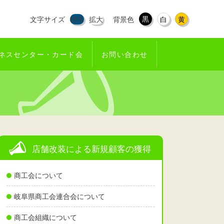
黒
文字サイズ
標準
拡大
背景色
白
黄
ネスセンター・カード会
お問い合わせ
店舗改装による新規顧客の獲得
商工会について
岐阜県商工会連合会について
商工会組織について