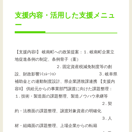
支援内容・活用した支援メニュ
ー
【支援内容Ⅰ】 岐南町への政策提案：１. 岐南町企業立
地促進条例の制定、条例骨子（案）
２. 固定資産税減免制度等の創
設、財政影響ｼﾐｭﾚｰｼｮﾝ ３. 岐阜県
補助金との連動制度設計、県企業誘致課連携 【支援内
容Ⅱ】 供給元からの事業部門譲渡に向けた課題整理：
１. 技術・製造面の課題整理、製造ノウハウ承継等
２. 契
約・法務面の課題整理、譲渡対象資産の明確化
３. 人
材・組織面の課題整理、上場企業からの転籍