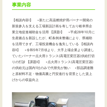
事業内容
文字サイズ
【相談内容Ⅰ】 ‣新たに高温燃焼炉用バーナー開発の
新規参入を支える工場新設計画を有しており岐阜県企
標準
拡大
業立地促進補助金を活用 【課題Ⅰ】 ‣平成28年10月に
生産拠点を新設したが、町条例未整備により、県補助
背景色
を活用できず、工場投資機会を逸失している 【相談内
容Ⅱ】 ‣令和5年7月頃より、大手上場企業より調達し
黒
白
黄
ていたバーナー点火用トランス(高電圧変圧器)供給打切
りの打診 【課題Ⅱ】 ‣点火用トランス(高電圧変圧器)
の供給元は国内1社のみで代替先が無い ‣部品調達難
と原材料不足・物価高騰と円安進行を背景とした賃上
げからの収益向上