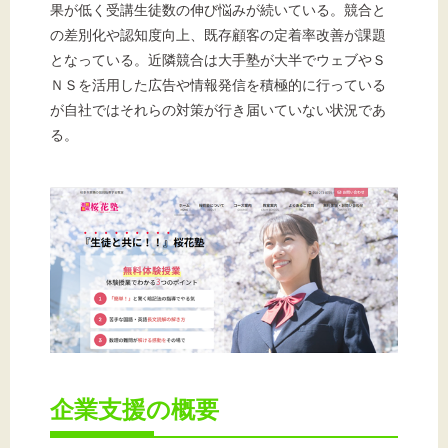
果が低く受講生徒数の伸び悩みが続いている。競合と
の差別化や認知度向上、既存顧客の定着率改善が課題
となっている。近隣競合は大手塾が大半でウェブやＳ
文字サイズ
ＮＳを活用した広告や情報発信を積極的に行っている
が自社ではそれらの対策が行き届いていない状況であ
標準
拡大
る。
背景色
黒
白
黄
企業支援の概要