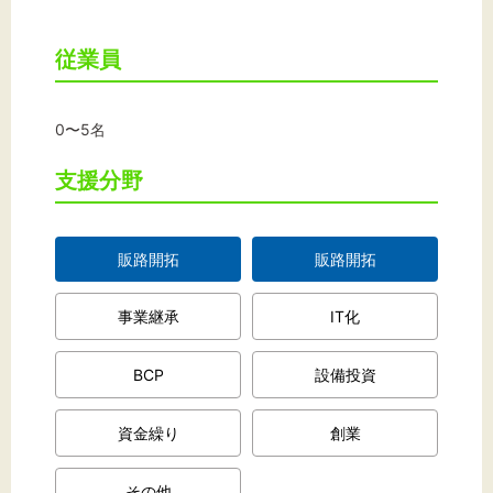
従業員
0〜5名
支援分野
販路開拓
販路開拓
事業継承
IT化
BCP
設備投資
資金繰り
創業
その他