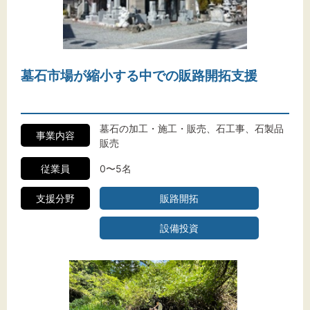
文字サイズ
墓石市場が縮小する中での販路開拓支援
標準
拡大
背景色
墓石の加工・施工・販売、石工事、石製品
事業内容
販売
黒
白
黄
従業員
0〜5名
支援分野
販路開拓
設備投資