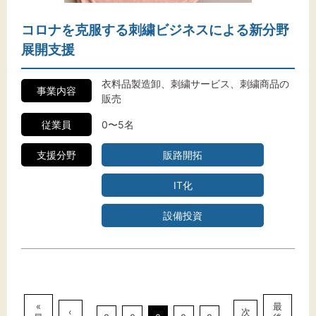
コロナを克服する刺繍ビジネスによる新分野
展開支援
衣料品製造卸、刺繍サービス、刺繍商品の
事業内容
販売
従業員
0〜5名
支援分野
販路開拓
IT化
設備投資
«
最
‹
次