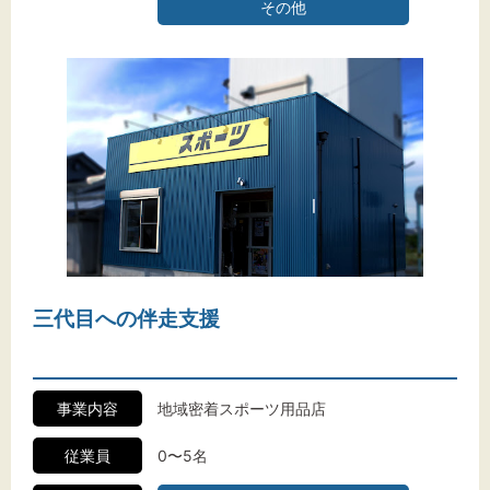
その他
三代目への伴走支援
事業内容
地域密着スポーツ用品店
従業員
0〜5名