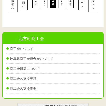
最
2
2
2
2
2
後
前
へ
初
4
5
6
7
8
へ
へ
›
へ
»
北方町商工会
商工会について
岐阜県商工会連合会について
商工会組織について
商工会の支援実績
商工会の支援事例