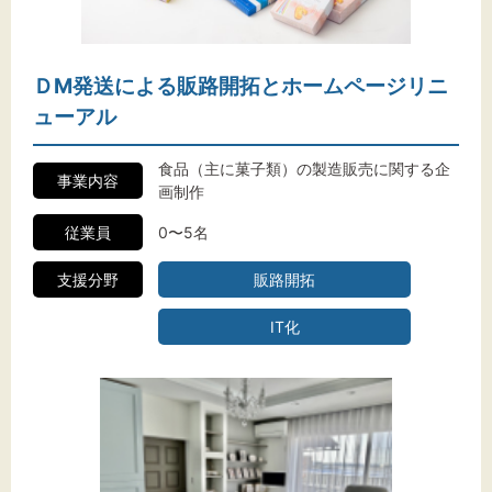
ＤM発送による販路開拓とホームページリニ
ューアル
食品（主に菓子類）の製造販売に関する企
事業内容
画制作
従業員
0〜5名
支援分野
販路開拓
IT化