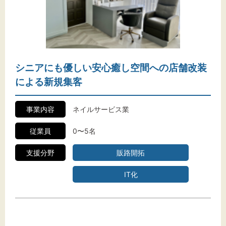
シニアにも優しい安心癒し空間への店舗改装
による新規集客
事業内容
ネイルサービス業
従業員
0〜5名
支援分野
販路開拓
IT化