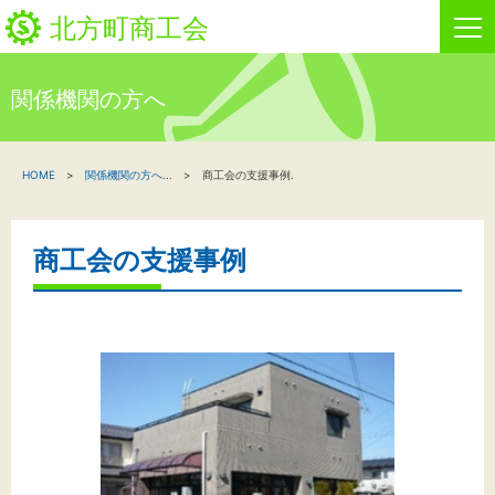
北方町商工会
関係機関の方へ
HOME
HOME
関係機関の方へ
...
商工会の支援事例.
新着情報
事業者・創業者の方へ
商工会の支援事例
関係機関の方へ
北方町商工会について
ビジネスセンター・カード会
お問い合わせ