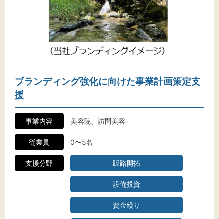
ブランディング強化に向けた事業計画策定支
援
事業内容
美容院、訪問美容
従業員
0〜5名
支援分野
販路開拓
設備投資
資金繰り