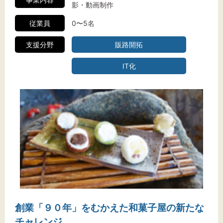
影・動画制作
従業員
0〜5名
支援分野
販路開拓
IT化
創業「９０年」をむかえた和菓子屋の新たな
チャレンジ