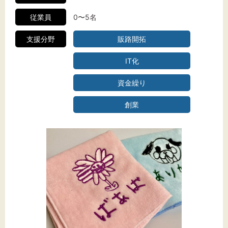
従業員
0〜5名
支援分野
販路開拓
IT化
資金繰り
創業