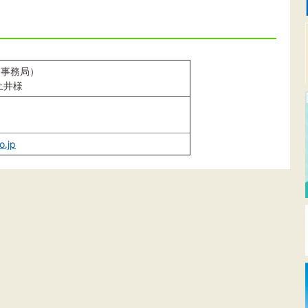
（事務局）
土井様
o.jp