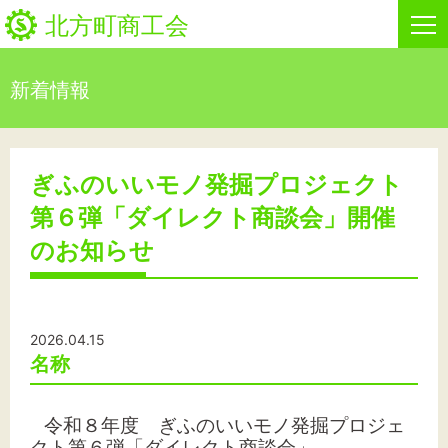
北方町商工会
新着情報
HOME
新着情報
ぎふのいいモノ発掘プロジェクト
第６弾「ダイレクト商談会」開催
事業者・創業者の方へ
のお知らせ
関係機関の方へ
北方町商工会について
2026.04.15
名称
ビジネスセンター・カード会
令和８年度 ぎふのいいモノ発掘プロジェ
お問い合わせ
クト第６弾「ダイレクト商談会」