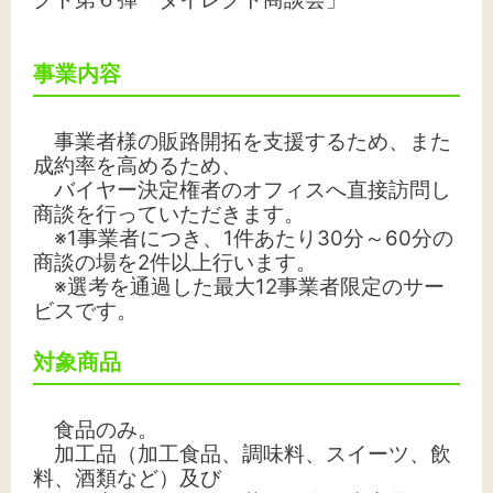
事業内容
文字サイズ
標準
拡大
事業者様の販路開拓を支援するため、また
成約率を高めるため、
バイヤー決定権者のオフィスへ直接訪問し
背景色
商談を行っていただきます。
※1事業者につき、1件あたり30分～60分の
黒
白
黄
商談の場を2件以上行います。
※選考を通過した最大12事業者限定のサー
ビスです。
対象商品
食品のみ。
加工品（加工食品、調味料、スイーツ、飲
料、酒類など）
及び