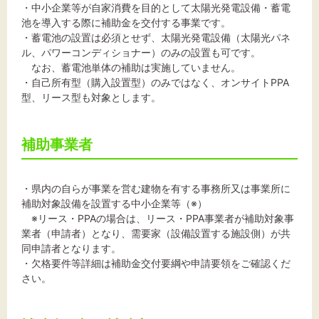
・中小企業等が自家消費を目的として太陽光発電設備・蓄電
池を導入する際に補助金を交付する事業です。
・蓄電池の設置は必須とせず、太陽光発電設備（太陽光パネ
ル、パワーコンディショナー）のみの設置も可です。
文字サイズ
なお、蓄電池単体の補助は実施していません。
​・自己所有型（購入設置型）のみではなく、オンサイトPPA
標準
拡大
型、リース型も対象とします。
背景色
補助事業者
黒
白
黄
・県内の自らが事業を営む建物を有する事務所又は事業所に
補助対象設備を設置する中小企業等（※）
※リース・PPAの場合は、リース・PPA事業者が補助対象事
業者（申請者）となり、需要家（設備設置する施設側）が共
同申請者となります。
・欠格要件等詳細は補助金交付要綱や申請要領をご確認くだ
さい。