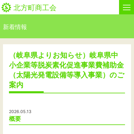
北方町商工会
新着情報
HOME
新着情報
（岐阜県よりお知らせ）岐阜県中
小企業等脱炭素化促進事業費補助金
事業者・創業者の方へ
（太陽光発電設備等導入事業）のご
関係機関の方へ
案内
北方町商工会について
ビジネスセンター・カード会
2026.05.13
概要
お問い合わせ