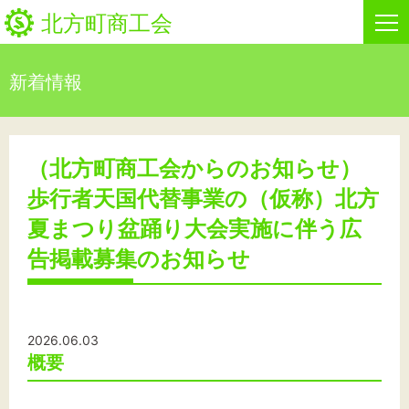
北方町商工会
新着情報
HOME
新着情報
（北方町商工会からのお知らせ）
歩行者天国代替事業の（仮称）北方
事業者・創業者の方へ
夏まつり盆踊り大会実施に伴う広
関係機関の方へ
告掲載募集のお知らせ
北方町商工会について
ビジネスセンター・カード会
2026.06.03
概要
お問い合わせ