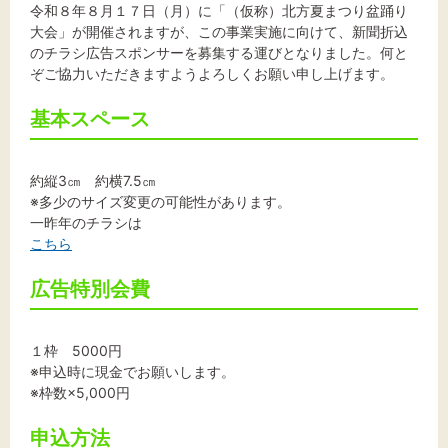
令和８年８月１７日（月）に「（仮称）北方夏まつり盆踊り
大会」が開催されますが、この事業実施に向けて、新聞折込
のチラシ広告スポンサーを募集する運びとなりました。何と
ぞご協力いただきますようよろしくお願い申し上げます。
文字サイズ
基本スペース
標準
拡大
背景色
約縦3㎝ 約横7.5㎝
※多少のサイズ変更の可能性があります。
一昨年のチラシは
黒
白
黄
こちら
広告特別会費
１枠 5000円
※申込時に現金でお願いします。
※枠数×5,000円
申込方法