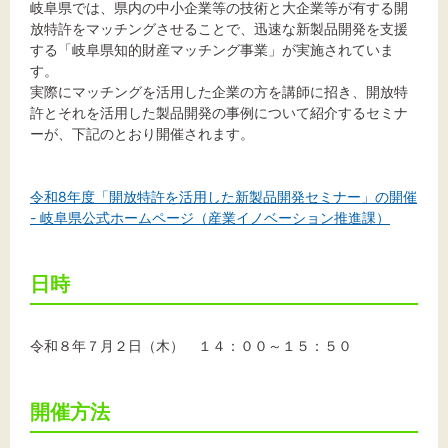
岐阜県では、県内の中小企業等の技術と大企業等が有する開
放特許をマッチングさせることで、迅速な新製品開発を支援
する「岐阜県知的財産マッチング事業」が実施されていま
す。
文字サイズ
実際にマッチングを活用した企業の方を講師に招き、開放特
許とそれを活用した製品開発の事例について紹介するセミナ
標準
拡大
ーが、下記のとおり開催されます。
背景色
令和8年度「開放特許を活用した新製品開発セミナー」の開催
- 岐阜県公式ホームページ（産業イノベーション推進課）
黒
白
黄
日時
令和８年７月２日（木） １４：００～１５：５０
開催方法